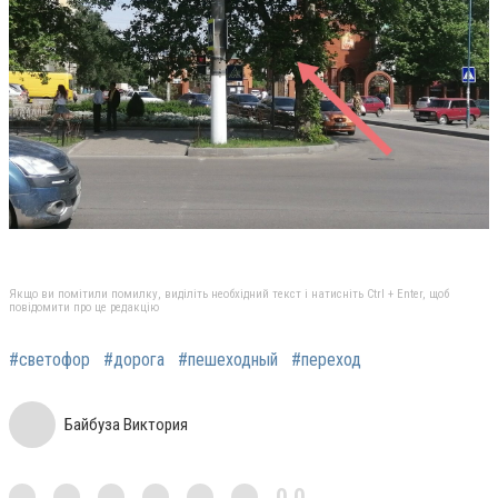
Якщо ви помітили помилку, виділіть необхідний текст і натисніть Ctrl + Enter, щоб
повідомити про це редакцію
#светофор
#дорога
#пешеходный
#переход
Байбуза Виктория
0,0