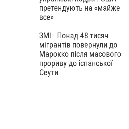
претендують на «майже
все»
ЗМІ - Понад 48 тисяч
мігрантів повернули до
Марокко після масового
прориву до іспанської
Сеути