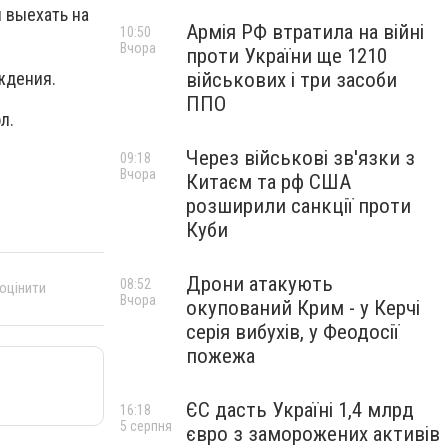
 выехать на
Армія РФ втратила на війні
10:50
Вчора
проти України ще 1210
військових і три засоби
ждения.
ППО
л.
Через військові зв'язки з
09:18
Вчора
Китаєм та рф США
розширили санкції проти
Куби
Дрони атакують
08:52
 оцінити
Вчора
окупований Крим - у Керчі
серія вибухів, у Феодосії
пожежа
ЄС дасть Україні 1,4 млрд
16:18
5 серпня
євро з заморожених активів