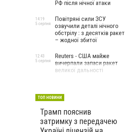
РФ після нічної атаки
Повітряні сили ЗСУ
14:19
5 серпня
озвучили деталі нічного
обстрілу : з десятків ракет
– жодної збитої
Reuters - США майже
12:43
5 серпня
вичерпали запаси ракет
великої дальності
ТОП НОВИНИ
Трамп пояснив
затримку з передачею
Україні ліцензій на