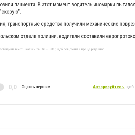
озили пациента. В этот момент водитель иномарки пытался
"скорую".
ия, т
ранспортные средства получили механические повре
ольском отделе полиции, водители составили европротоко
бхідний текст і натисніть Ctrl + Enter, щоб повідомити про це редакцію
0,0
Оцініть першим
Авторизуйтесь
, щоб