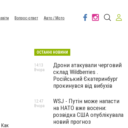
звіти
Вопрос-ответ
Авто / Мото
ОСТАННІ НОВИНИ
Дрони атакували черговий
14:13
Вчора
склад Wildberries .
Російський Єкатеринбург
прокинувся від вибухів
WSJ - Путін може напасти
12:47
Вчора
на НАТО вже восени:
розвідка США опублікувала
новий прогноз
 Как