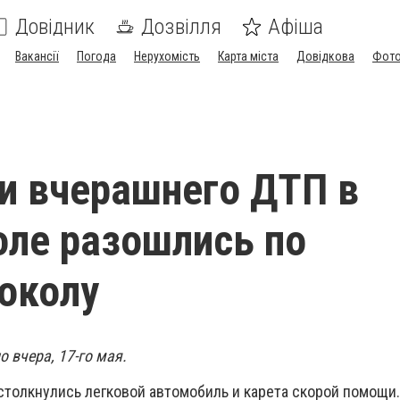
Довідник
Дозвілля
Афіша
Вакансії
Погода
Нерухомість
Карта міста
Довідкова
Фото
и вчерашнего ДТП в
ле разошлись по
околу
 вчера, 17-го мая.
столкнулись легковой автомобиль и карета скорой помощи.