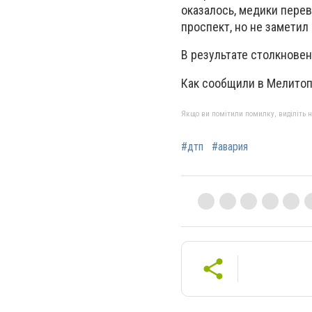
оказалось, медики перев
проспект, но не заметил 
В результате столкновен
Как сообщили в Мелитоп
Якщо ви помітили помилку, виділіть нео
#дтп
#авария