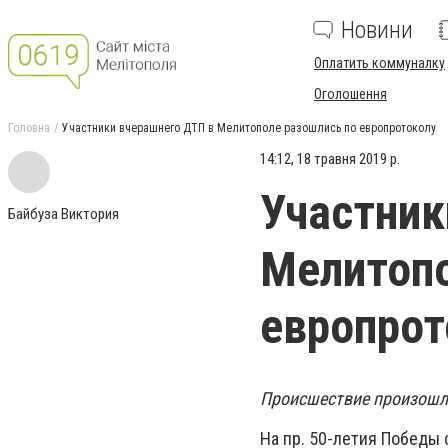
Новини
Оплатить коммуналку
Оголошення
Головна
Участники вчерашнего ДТП в Мелитополе разошлись по европротоколу
14:12, 18 травня 2019 р.
Участник
Байбуза Виктория
Мелитопо
европрот
Происшествие произошло
На пр. 50-летия Победы 