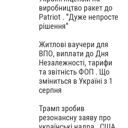
виробництво ракет до
Patriot . "Дуже непросте
рішення"
Житлові ваучери для
ВПО, виплати до Дня
Незалежності, тарифи
та звітність ФОП . Що
зміниться в Україні з 1
серпня
Трамп зробив
резонансну заяву про
українські надра . США