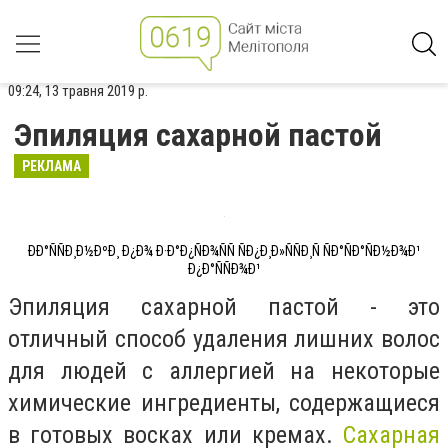
09:24, 13 травня 2019 р.
Эпиляция сахарной пастой
РЕКЛАМА
ÐÐ°ÑÑÐ¸Ð½ÐºÐ¸ Ð¿Ð¾ Ð·Ð°Ð¿ÑÐ¾ÑÑ ÑÐ¿Ð¸Ð»ÑÑÐ¸Ñ ÑÐ°ÑÐ°ÑÐ½Ð¾Ð¹
Ð¿Ð°ÑÑÐ¾Ð¹
Эпиляция сахарной пастой - это
отличный способ удаления лишних волос
для людей с аллергией на некоторые
химические ингредиенты, содержащиеся
в готовых восках или кремах.
Сахарная