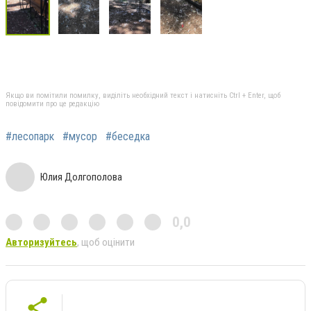
Якщо ви помітили помилку, виділіть необхідний текст і натисніть Ctrl + Enter, щоб
повідомити про це редакцію
#лесопарк
#мусор
#беседка
Юлия Долгополова
0,0
Авторизуйтесь
, щоб оцінити