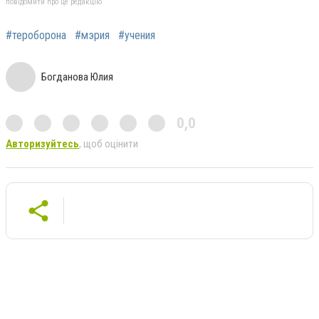
повідомити про це редакцію
#тероборона
#мэрия
#учения
Богданова Юлия
0,0
Авторизуйтесь
, щоб оцінити