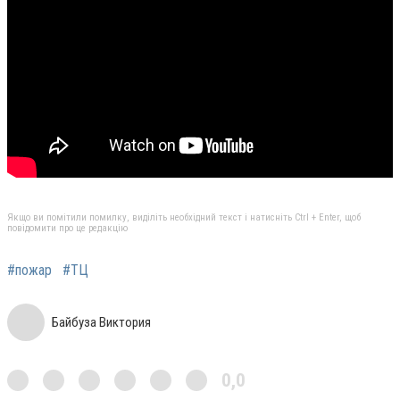
Якщо ви помітили помилку, виділіть необхідний текст і натисніть Ctrl + Enter, щоб
повідомити про це редакцію
#пожар
#ТЦ
Байбуза Виктория
0,0