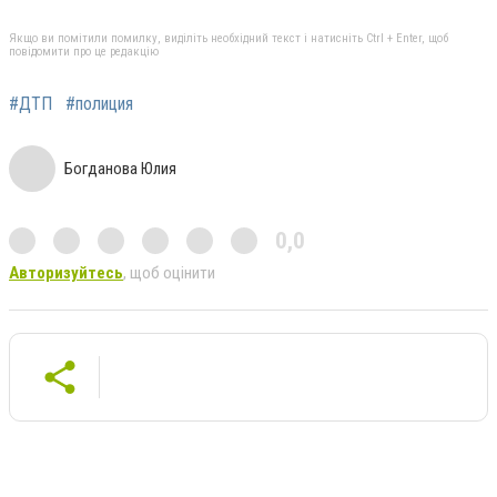
Якщо ви помітили помилку, виділіть необхідний текст і натисніть Ctrl + Enter, щоб
повідомити про це редакцію
#ДТП
#полиция
Богданова Юлия
0,0
Авторизуйтесь
, щоб оцінити