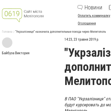
Новини
Оплатить коммуналку
Оголошення
Головна
"Укрзалізниця" назначила дополнительные поезда через Мелитополь
14:23, 23 травня 2019 р.
"Укрзалі
Байбуза Виктория
дополнит
Мелитоп
В ПАО "Укрзалізниця" о
будут курсировать до мо
Мелитополь.