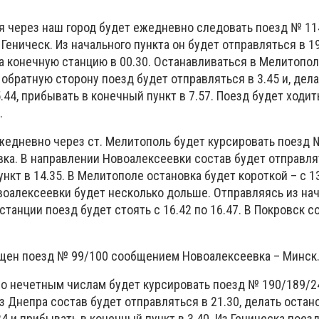
ая через наш город будет ежедневно следовать поезд № 1
еническ. Из начального пункта он будет отправляться в 19
а конечную станцию в 00.30. Останавливаться в Мелитопол
В обратную сторону поезд будет отправляться в 3.45 и, дел
.44, прибывать в конечный пункт в 7.57. Поезд будет ходит
.
ежедневно через ст. Мелитополь будет курсировать поезд 
ка. В направлении Новоалексеевки состав будет отправлят
нкт в 14.35. В Мелитополе остановка будет короткой – с 13
овоалексеевки будет несколько дольше. Отправляясь из на
 станции поезд будет стоять с 16.42 по 16.47. В Покровск с
ущен поезд № 99/100 сообщением
Новоалексеевка – Минск
 по нечетным числам будет курсировать поезд № 190/189/2
Из Днепра состав будет отправляться в 21.30, делать остан
24 и прибывать в конечный пункт в 3.40. Из Геническа поез