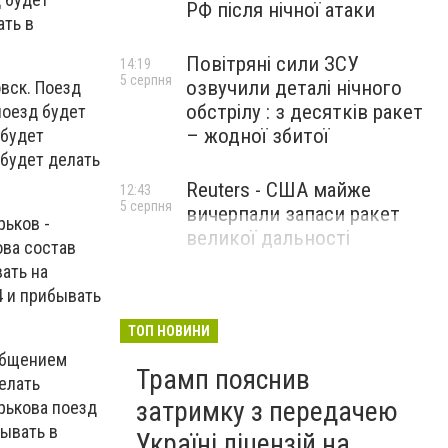
РФ після нічної атаки
ать в
Повітряні сили ЗСУ
14:19
5 серпня
озвучили деталі нічного
вск. Поезд
обстрілу : з десятків ракет
поезд будет
– жодної збитої
 будет
 будет делать
Reuters - США майже
12:43
5 серпня
вичерпали запаси ракет
рьков -
великої дальності
ова состав
вать на
4 и прибывать
ТОП НОВИНИ
ообщением
Трамп пояснив
елать
затримку з передачею
арькова поезд
бывать в
Україні ліцензій на