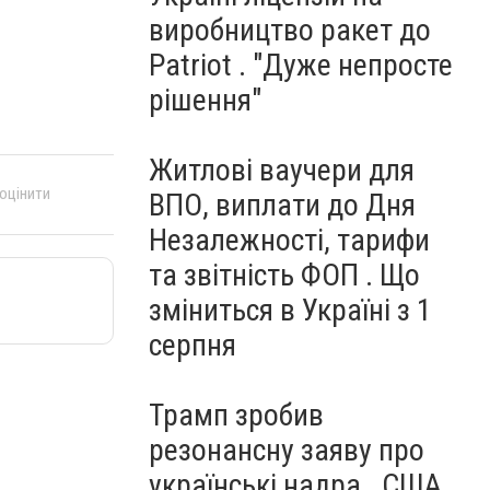
виробництво ракет до
Patriot . "Дуже непросте
рішення"
Житлові ваучери для
 оцінити
ВПО, виплати до Дня
Незалежності, тарифи
та звітність ФОП . Що
зміниться в Україні з 1
серпня
Трамп зробив
резонансну заяву про
українські надра . США