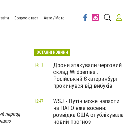
звіти
Вопрос-ответ
Авто / Мото
ОСТАННІ НОВИНИ
Дрони атакували черговий
14:13
склад Wildberries .
Російський Єкатеринбург
прокинувся від вибухів
WSJ - Путін може напасти
12:47
на НАТО вже восени:
ий период
розвідка США опублікувала
анцию
новий прогноз