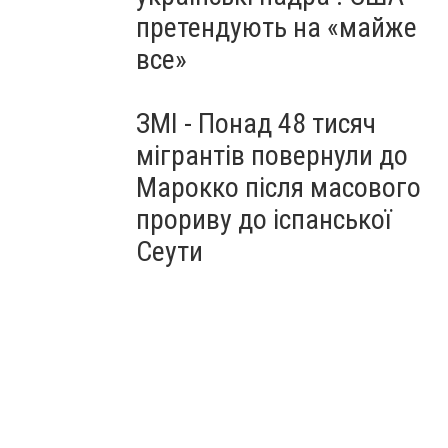
претендують на «майже
все»
ЗМІ - Понад 48 тисяч
мігрантів повернули до
Марокко після масового
прориву до іспанської
Сеути