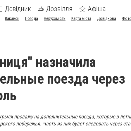
Довідник
Дозвілля
Афіша
Вакансії
Погода
Нерухомість
Карта міста
Довідкова
Фото
зниця" назначила
ельные поезда через
оль
ткрыли продажу на дополнительные поезда, которые в летн
рского побережья. Часть из них будет следовать через ст