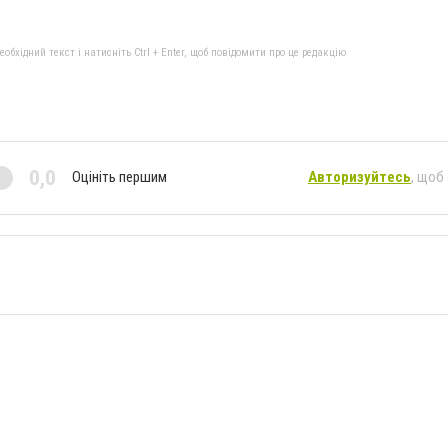
бхідний текст і натисніть Ctrl + Enter, щоб повідомити про це редакцію
0,0
Оцініть першим
Авторизуйтесь
, щоб