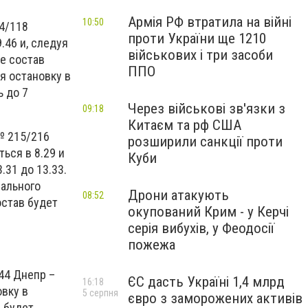
Армія РФ втратила на війні
10:50
14/118
проти України ще 1210
.46 и, следуя
військових і три засоби
е состав
ППО
ая остановку в
ь до 7
Через військові зв'язки з
09:18
Китаєм та рф США
№ 215/216
розширили санкції проти
ься в 8.29 и
Куби
.31 до 13.33.
чального
Дрони атакують
08:52
остав будет
окупований Крим - у Керчі
серія вибухів, у Феодосії
пожежа
.
44 Днепр –
ЄС дасть Україні 1,4 млрд
16:18
овку в
5 серпня
євро з заморожених активів
д будет