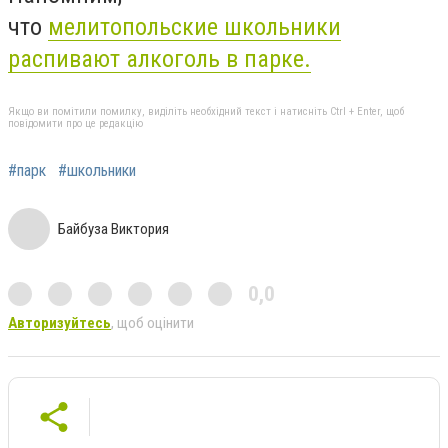
что
мелитопольские
школьники
распивают алкоголь в парке.
Якщо ви помітили помилку, виділіть необхідний текст і натисніть Ctrl + Enter, щоб
повідомити про це редакцію
#парк
#школьники
Байбуза Виктория
0,0
Авторизуйтесь
, щоб оцінити