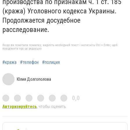
производства по признакам ч. 1 ст. 185
(кража) Уголовного кодекса Украины.
Продолжается досудебное
расследование.
Якщо ви помітили помилку, виділіть необхідний текст і натисніть Ctrl + Enter, щоб
повідомити про це редакцію
#кража
#телефон
#полиция
Юлия Долгополова
0,0
Авторизируйтесь
, чтобы оценить