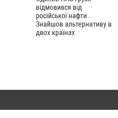
відмовився від
російської нафти .
Знайшов альтернативу в
двох країнах
ітополя. Для інтернет-видань обов'язкове розміщення прямого, відкритого для