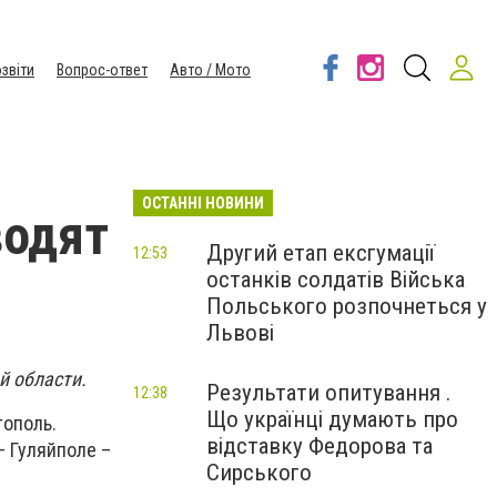
звіти
Вопрос-ответ
Авто / Мото
ОСТАННІ НОВИНИ
водят
Другий етап ексгумації
12:53
останків солдатів Війська
Польського розпочнеться у
Львові
й области.
Результати опитування .
12:38
Що українці думають про
тополь.
відставку Федорова та
– Гуляйполе –
Сирського