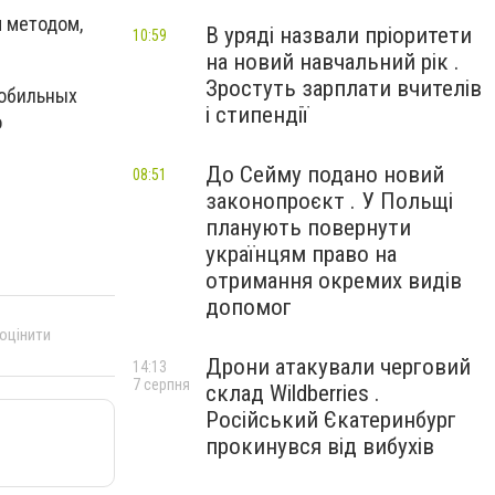
 методом,
В уряді назвали пріоритети
10:59
на новий навчальний рік .
Зростуть зарплати вчителів
мобильных
і стипендії
о
До Сейму подано новий
08:51
законопроєкт . У Польщі
планують повернути
українцям право на
отримання окремих видів
допомог
 оцінити
Дрони атакували черговий
14:13
7 серпня
склад Wildberries .
Російський Єкатеринбург
прокинувся від вибухів