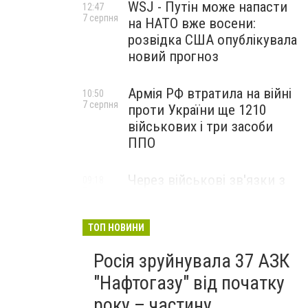
WSJ - Путін може напасти
12:47
7 серпня
на НАТО вже восени:
розвідка США опублікувала
новий прогноз
Армія РФ втратила на війні
10:50
7 серпня
проти України ще 1210
військових і три засоби
ППО
Через військові зв'язки з
09:18
7 серпня
Китаєм та рф США
розширили санкції проти
Куби
ТОП НОВИНИ
Росія зруйнувала 37 АЗК
"Нафтогазу" від початку
року – частину