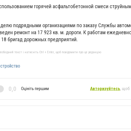
спользованием горячей асфальтобетонной смеси струйным
еделю подрядными организациями по заказу Службы авто
веден ремонт на 17 923 кв. м. дороги. К работам ежедневн
 18 бригад дорожных предприятий.
бхідний текст і натисніть Ctrl + Enter, щоб повідомити про це редакцію
устройство
0,0
Оцініть першим
Авторизуйтесь
, щоб