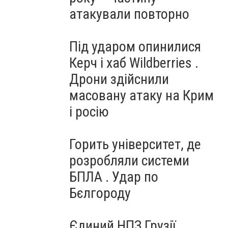
атакували повторно
Під ударом опинилися
Керч і хаб Wildberries .
Дрони здійснили
масовану атаку на Крим
і росію
Горить університет, де
розробляли системи
БПЛА . Удар по
Бєлгороду
Єдиний НПЗ Грузії