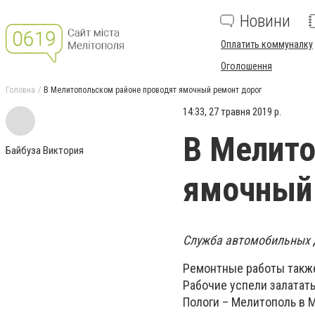
Новини
Оплатить коммуналку
Оголошення
Головна
В Мелитопольском районе проводят ямочный ремонт дорог
14:33, 27 травня 2019 р.
В Мелито
Байбуза Виктория
ямочный 
Служба автомобильных д
Ремонтные работы также
Рабочие успели залатать
Пологи – Мелитополь в 