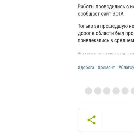
Работы проводились с и
сообщает сайт ЗОГА.
Только за прошедшую н
дорог в области был про
привлекались в среднем
Якщо ви помітили помилку, виділіть нео
#дорога
#ремонт
#благо