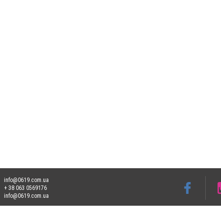
info@0619.com.ua
+ 38 063 0569176
info@0619.com.ua
Допускається цитування матеріалів без отримання попередньої згоди 0619.com.ua за