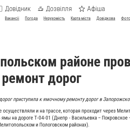
Довідник
Дозвілля
Афіша
Вакансії
Погода
Нерухомість
Карта міста
Довідкова
Фото
польском районе про
ремонт дорог
орог приступила к ямочному ремонту дорог в Запорожско
 осуществляли и на трассе, которая проходит через Мели
 ямы на дороге Т-04-01 (Днепр - Васильевка – Покровское 
Мелитопольском и Пологовском районах).