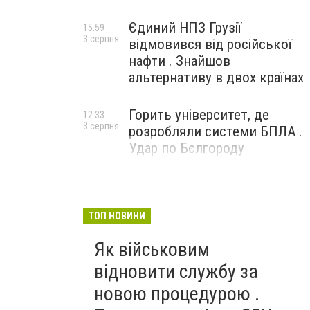
Єдиний НПЗ Грузії
15:59
3 серпня
відмовився від російської
нафти . Знайшов
альтернативу в двох країнах
Горить університет, де
12:33
3 серпня
розробляли системи БПЛА .
Удар по Бєлгороду
ТОП НОВИНИ
Як військовим
відновити службу за
новою процедурою .