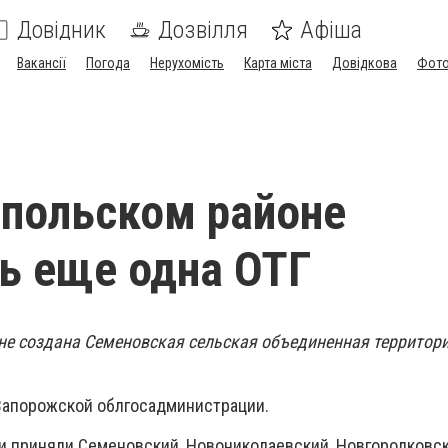
Довідник
Дозвілля
Афіша
Вакансії
Погода
Нерухомість
Карта міста
Довідкова
Фото
польском районе
ь еще одна ОТГ
е создана Семеновская сельская объединенная территор
Запорожской облгосадминистрации.
 приняли Семеновский, Новониколаевский, Новгородковск