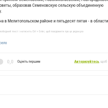
советы, образовав Семеновскую сельскую объединенную
у.
а в Мелитопольском районе и пятьдесят пятая - в области
бхідний текст і натисніть Ctrl + Enter, щоб повідомити про це редакцію
село
0,0
Оцініть першим
Авторизуйтесь
, щоб