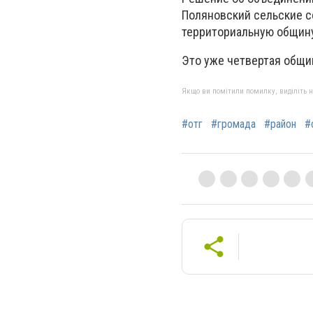
Поляновский сельские 
территориальную общин
Это уже четвертая общин
Якщо ви помітили помилку, виділіть нео
#отг
#громада
#район
#