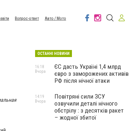
звіти
Вопрос-ответ
Авто / Мото
ОСТАННІ НОВИНИ
ЄС дасть Україні 1,4 млрд
16:18
Вчора
євро з заморожених активів
РФ після нічної атаки
Повітряні сили ЗСУ
14:19
иальная
Вчора
озвучили деталі нічного
обстрілу : з десятків ракет
– жодної збитої
ий,