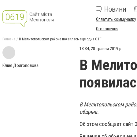
Новини
Оплатить коммуналку
Оголошення
Головна
В Мелитопольском районе появилась еще одна ОТГ
13:34, 28 травня 2019 р.
В Мелито
Юлия Долгополова
появилас
В Мелитопольском район
община.
Об этом сообщает сайт 
Решение об объединении