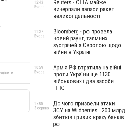
Reuters - США майже
12:43
Вчора
вичерпали запаси ракет
великої дальності
.
Bloomberg - рф провела
11:27
Вчора
новий раунд таємних
зустрічей з Європою щодо
війни в Україні
Армія РФ втратила на війні
10:59
Вчора
 оцінити
проти України ще 1130
військових і два засоби
ППО
До чого призвели атаки
17:08
3 серпня
ЗСУ на Wildberries . 200 млрд
збитків і ризик краху банків
рф