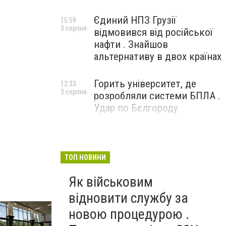
Єдиний НПЗ Грузії
15:59
3 серпня
відмовився від російської
нафти . Знайшов
альтернативу в двох країнах
Горить університет, де
12:33
3 серпня
розробляли системи БПЛА .
Удар по Бєлгороду
ТОП НОВИНИ
Як військовим
Фото А. Громыко
відновити службу за
новою процедурою .