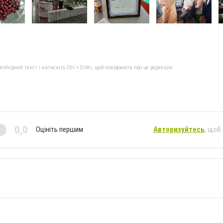
бхідний текст і натисніть Ctrl + Enter, щоб повідомити про це редакцію
0,0
Оцініть першим
Авторизуйтесь
, щоб