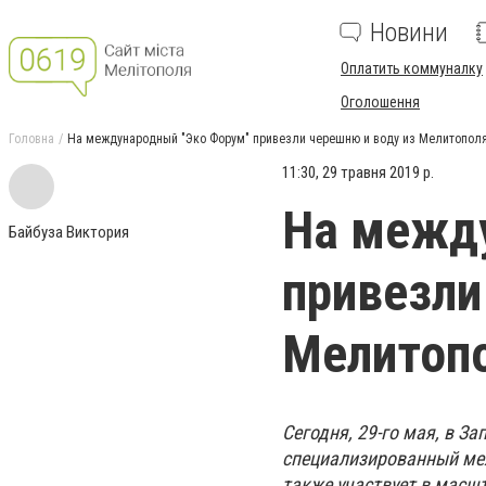
Новини
Оплатить коммуналку
Оголошення
Головна
На международный "Эко Форум" привезли черешню и воду из Мелитопол
11:30, 29 травня 2019 р.
На межд
Байбуза Виктория
привезли
Мелитоп
Сегодня, 29-го мая, в З
специализированный ме
также участвует в масш