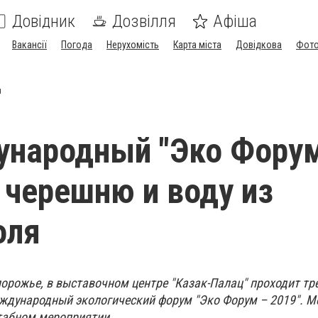
Довідник
Дозвілля
Афіша
Вакансії
Погода
Нерухомість
Карта міста
Довідкова
Фото
я
ународный "Эко Фору
 черешню и воду из
оля
апорожье, в выставочном центре "Казак-Палац" проходит тр
ждународный экологический форум "Эко Форум – 2019". М
табном мероприятии.