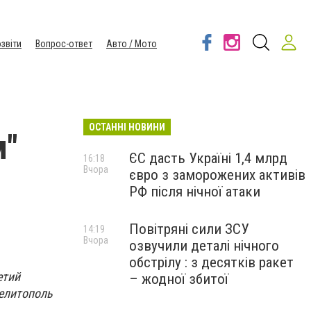
звіти
Вопрос-ответ
Авто / Мото
ОСТАННІ НОВИНИ
м"
ЄС дасть Україні 1,4 млрд
16:18
Вчора
євро з заморожених активів
РФ після нічної атаки
Повітряні сили ЗСУ
14:19
Вчора
озвучили деталі нічного
обстрілу : з десятків ракет
етий
– жодної збитої
елитополь