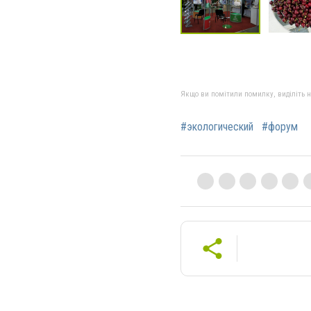
Якщо ви помітили помилку, виділіть нео
#экологический
#форум