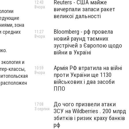
Reuters - США майже
12:43
Вчора
вичерпали запаси ракет
ологии
великої дальності
следующие
ниями, зона
Bloomberg - рф провела
и средних
11:27
Вчора
новий раунд таємних
зустрічей з Європою щодо
ко.
війни в Україні
 экология и
Армія РФ втратила на війні
10:59
стер-классы,
Вчора
проти України ще 1130
литопольская
військових і два засоби
й расположен
ППО
До чого призвели атаки
17:08
3 серпня
ЗСУ на Wildberries . 200 млрд
збитків і ризик краху банків
рф