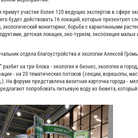
и примут участие более 120 ведущих экспертов в сфере эк
сего будет действовать 16 локаций, которые презентуют 
, экологический мониторинг, борьба с карантинными расте
одуктами, детская локация, эко-туризм, экспозиция малых 
чальник отдела благоустройства и экологии Алексей Громы
разбит на три блока - экология и бизнес, экология и город,
зации - на 20 тематических потоков (секции, воркшопы, ма
.).
На форуме представлена визитная карточка города - ме
предлагают попробовать питьевую воду из бювета, которы