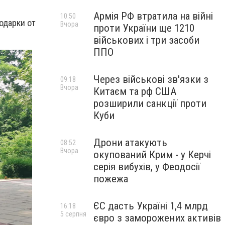
Армія РФ втратила на війні
10:50
одарки от
Вчора
проти України ще 1210
військових і три засоби
ППО
Через військові зв'язки з
09:18
Вчора
Китаєм та рф США
розширили санкції проти
Куби
Дрони атакують
08:52
Вчора
окупований Крим - у Керчі
серія вибухів, у Феодосії
пожежа
ЄС дасть Україні 1,4 млрд
16:18
5 серпня
євро з заморожених активів