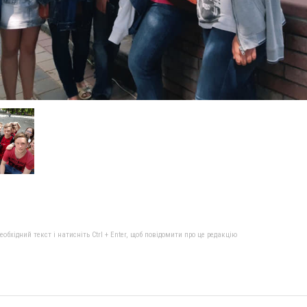
бхідний текст і натисніть Ctrl + Enter, щоб повідомити про це редакцію