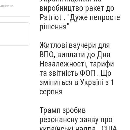
 оцінити
виробництво ракет до
Patriot . "Дуже непросте
рішення"
Житлові ваучери для
ВПО, виплати до Дня
Незалежності, тарифи
та звітність ФОП . Що
зміниться в Україні з 1
серпня
Трамп зробив
резонансну заяву про
українські надра . США