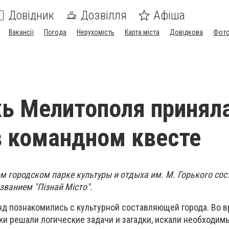
Довідник
Дозвілля
Афіша
Вакансії
Погода
Нерухомість
Карта міста
Довідкова
Фото
ь Мелитополя принял
в командном квесте
м городском парке культуры и отдыха им. М. Горького сос
званием "Пізнай Місто".
анд познакомились с культурной составляющей города. Во 
ки решали логические задачи и загадки, искали необходи