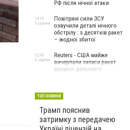
РФ після нічної атаки
Повітряні сили ЗСУ
14:19
5 серпня
озвучили деталі нічного
обстрілу : з десятків ракет
– жодної збитої
Reuters - США майже
12:43
5 серпня
вичерпали запаси ракет
великої дальності
ТОП НОВИНИ
Трамп пояснив
затримку з передачею
Україні ліцензій на