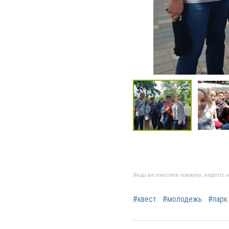
Якщо ви помітили помилку, виділіть нео
#квест
#молодежь
#парк