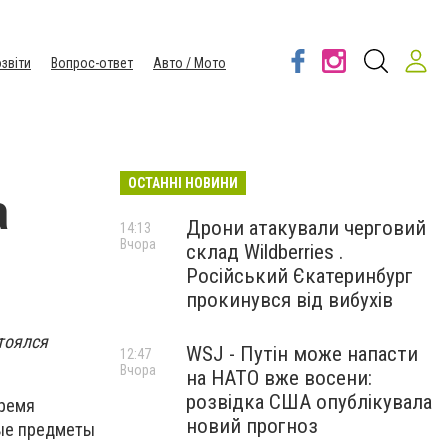
звіти
Вопрос-ответ
Авто / Мото
ОСТАННІ НОВИНИ
а
Дрони атакували черговий
14:13
Вчора
склад Wildberries .
Російський Єкатеринбург
прокинувся від вибухів
тоялся
WSJ - Путін може напасти
12:47
Вчора
на НАТО вже восени:
розвідка США опублікувала
время
новий прогноз
мые предметы