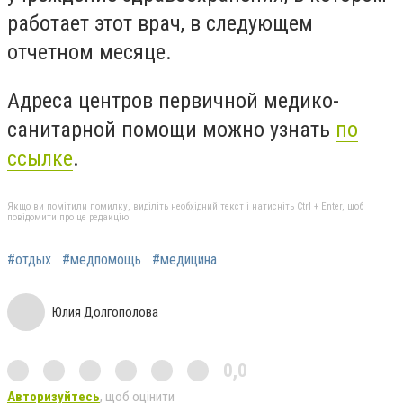
работает этот врач, в следующем
отчетном месяце.
Адреса центров первичной медико-
санитарной помощи можно узнать
по
ссылке
.
Якщо ви помітили помилку, виділіть необхідний текст і натисніть Ctrl + Enter, щоб
повідомити про це редакцію
#отдых
#медпомощь
#медицина
Юлия Долгополова
0,0
Авторизуйтесь
, щоб оцінити