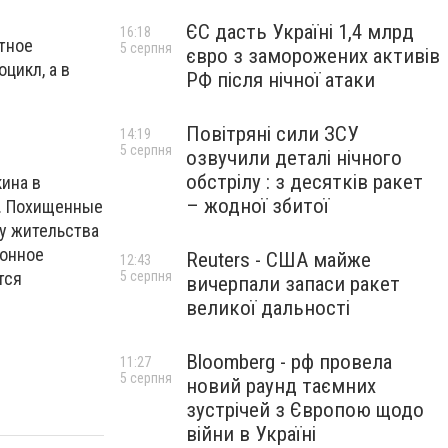
ЄС дасть Україні 1,4 млрд
16:18
тное
5 серпня
євро з заморожених активів
цикл, а в
РФ після нічної атаки
Повітряні сили ЗСУ
14:19
5 серпня
озвучили деталі нічного
обстрілу : з десятків ракет
кина в
– жодної збитої
р. Похищенные
у жительства
конное
Reuters - США майже
12:43
тся
5 серпня
вичерпали запаси ракет
великої дальності
Bloomberg - рф провела
11:27
5 серпня
новий раунд таємних
зустрічей з Європою щодо
війни в Україні