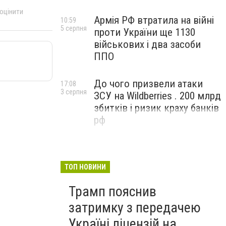
 оцінити
Армія РФ втратила на війні
10:59
5 серпня
проти України ще 1130
військових і два засоби
ППО
До чого призвели атаки
17:08
3 серпня
ЗСУ на Wildberries . 200 млрд
збитків і ризик краху банків
рф
ТОП НОВИНИ
Трамп пояснив
затримку з передачею
Україні ліцензій на