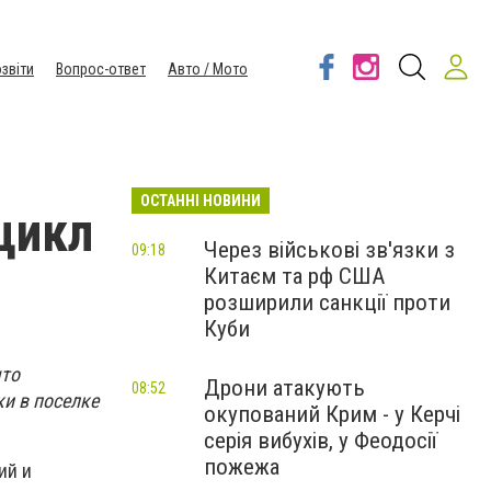
звіти
Вопрос-ответ
Авто / Мото
ОСТАННІ НОВИНИ
цикл
Через військові зв'язки з
09:18
Китаєм та рф США
розширили санкції проти
Куби
что
Дрони атакують
08:52
ки в поселке
окупований Крим - у Керчі
серія вибухів, у Феодосії
пожежа
ий и