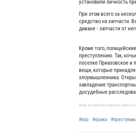
установили личность пр
При этом всего за неск
средство на запчасти. В
диване - запчасти от нег
Кроме того, полицейски
преступлению. Так, ночь
поселке Приазовское и 
вещи, которые принадле
злоумышленника. Открыт
завладение транспортны
досудебные расследова
Якщо ви помітили помилку, виділіть нео
#вор
#кража
#преступник