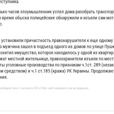
еступника.
олько часов злоумышленник успел дома разобрать транспор
о время обыска полицейские обнаружили и изъяли сам мото
о.
е установили причастность правонарушителя к еще одному
ю мужчина зашел в подъезд одного из домов по улице Пуш
похитил имущество, которое находилось у одной из кварти
жат местной жительнице, правоохранители изъяли по мест
ы уголовные производства по признакам ч.1ст. 289 (неза
м средством) и ч.1 ст.185 (кража) УК Украины. Продолжаю
ния.
бхідний текст і натисніть Ctrl + Enter, щоб повідомити про це редакцію