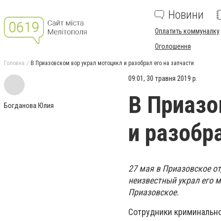
Новини
Оплатить коммуналку
Оголошення
Головна
В Приазовском вор украл мотоцикл и разобрал его на запчасти
09:01, 30 травня 2019 р.
В Приазо
Богданова Юлия
и разобр
27 мая в Приазовское о
неизвестный украл его м
Приазовское.
Сотрудники криминально