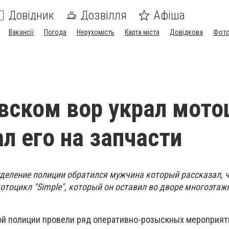
Довідник
Дозвілля
Афіша
Вакансії
Погода
Нерухомість
Карта міста
Довідкова
Фото
вском вор украл мото
ал его на запчасти
тделение полиции обратился мужчина который рассказал, 
отоцикл "Simple", который он оставил во дворе многоэтаж
й полиции провели ряд оперативно-розыскных мероприят