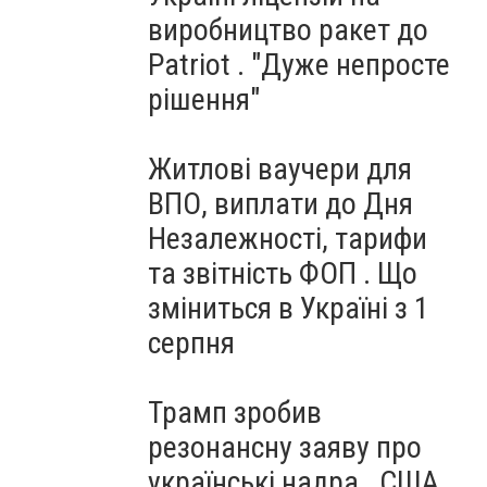
виробництво ракет до
Patriot . "Дуже непросте
рішення"
Житлові ваучери для
ВПО, виплати до Дня
Незалежності, тарифи
та звітність ФОП . Що
зміниться в Україні з 1
серпня
Трамп зробив
резонансну заяву про
українські надра . США