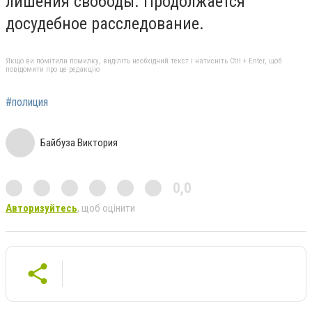
лишения свободы. Продолжается
досудебное расследование.
Якщо ви помітили помилку, виділіть необхідний текст і натисніть Ctrl + Enter, щоб
повідомити про це редакцію
#полиция
Байбуза Виктория
0,0
Авторизуйтесь
, щоб оцінити