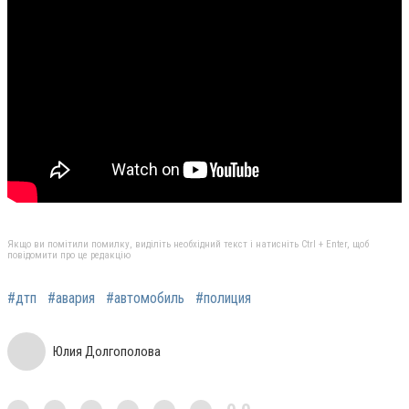
Якщо ви помітили помилку, виділіть необхідний текст і натисніть Ctrl + Enter, щоб
повідомити про це редакцію
#дтп
#авария
#автомобиль
#полиция
Юлия Долгополова