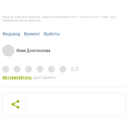
Якщо ви помітили помилку, виділіть необхідний текст і натисніть Ctrl + Enter, щоб
повідомити про це редакцію
#водовод
#ремонт
#работы
Юлия Долгополова
0,0
Авторизуйтесь
, щоб оцінити