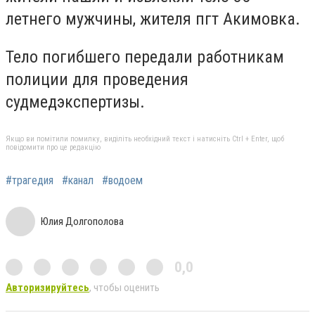
летнего мужчины, жителя пгт Акимовка.
Тело погибшего передали работникам
полиции для проведения
судмедэкспертизы.
Якщо ви помітили помилку, виділіть необхідний текст і натисніть Ctrl + Enter, щоб
повідомити про це редакцію
#трагедия
#канал
#водоем
Юлия Долгополова
0,0
Авторизируйтесь
, чтобы оценить