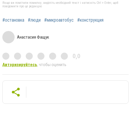
Якщо ви помітили помилку, виділіть необхідний текст і натисніть Ctrl + Enter, щоб
повідомити про це редакцію
#остановка
#люди
#микроавтобус
#конструкция
Анастасия Фащук
0,0
Авторизируйтесь
, чтобы оценить