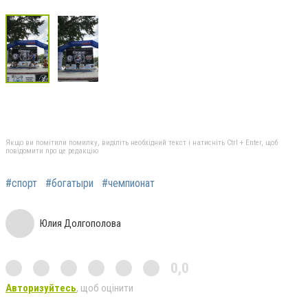
Якщо ви помітили помилку, виділіть необхідний текст і натисніть Ctrl + Enter, щоб
повідомити про це редакцію
#спорт
#богатыри
#чемпионат
Юлия Долгополова
0,0
Авторизуйтесь
, щоб оцінити