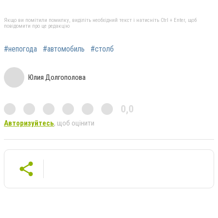
Якщо ви помітили помилку, виділіть необхідний текст і натисніть Ctrl + Enter, щоб
повідомити про це редакцію
#непогода
#автомобиль
#столб
Юлия Долгополова
0,0
Авторизуйтесь
, щоб оцінити