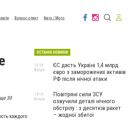
звіти
Вопрос-ответ
Авто / Мото
ОСТАННІ НОВИНИ
е
ЄС дасть Україні 1,4 млрд
16:18
Вчора
євро з заморожених активів
РФ після нічної атаки
Повітряні сили ЗСУ
14:19
ще 30
Вчора
озвучили деталі нічного
обстрілу : з десятків ракет
– жодної збитої
ость каждого