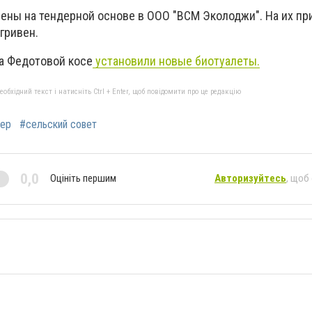
ены на тендерной основе в ООО "ВСМ Эколоджи". На их пр
гривен.
а Федотовой косе
установили новые биотуалеты.
бхідний текст і натисніть Ctrl + Enter, щоб повідомити про це редакцію
дер
#сельский совет
0,0
Оцініть першим
Авторизуйтесь
, щоб