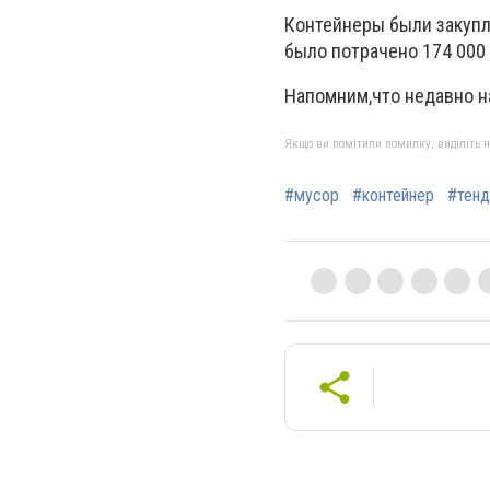
Контейнеры были закупл
было потрачено 174 000 
Напомним,что недавно н
Якщо ви помітили помилку, виділіть нео
#мусор
#контейнер
#тен