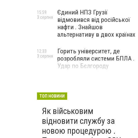
Єдиний НПЗ Грузії
15:59
3 серпня
відмовився від російської
нафти . Знайшов
альтернативу в двох країнах
Горить університет, де
12:33
3 серпня
розробляли системи БПЛА .
Удар по Бєлгороду
ТОП НОВИНИ
Як військовим
відновити службу за
новою процедурою .