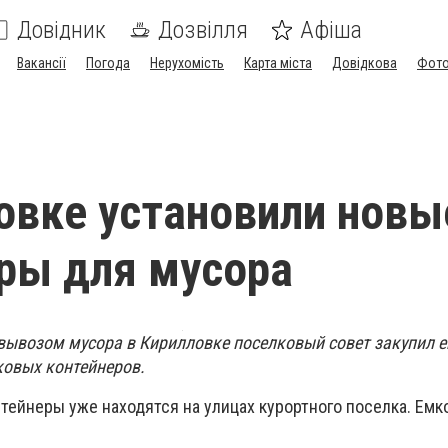
Довідник
Дозвілля
Афіша
Вакансії
Погода
Нерухомість
Карта міста
Довідкова
Фото
овке установили новы
ры для мусора
вывозом мусора в Кирилловке поселковый совет закупил е
овых контейнеров.
тейнеры уже находятся на улицах курортного поселка. Емк