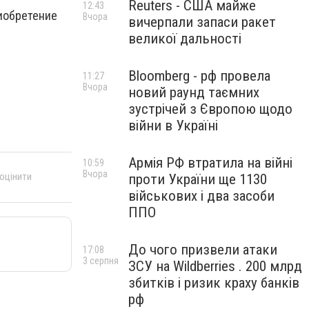
Reuters - США майже
12:43
иобретение
Вчора
вичерпали запаси ракет
великої дальності
Bloomberg - рф провела
11:27
Вчора
новий раунд таємних
зустрічей з Європою щодо
війни в Україні
Армія РФ втратила на війні
10:59
Вчора
 оцінити
проти України ще 1130
військових і два засоби
ППО
До чого призвели атаки
17:08
3 серпня
ЗСУ на Wildberries . 200 млрд
збитків і ризик краху банків
рф