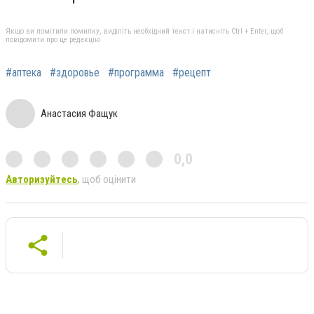
Якщо ви помітили помилку, виділіть необхідний текст і натисніть Ctrl + Enter, щоб
повідомити про це редакцію
#аптека
#здоровье
#программа
#рецепт
Анастасия Фащук
0,0
Авторизуйтесь
, щоб оцінити