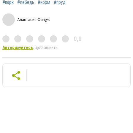
#парк
#лебедь
#корм
#пруд
Анастасия Фащук
0,0
Авторизуйтесь
, щоб оцінити