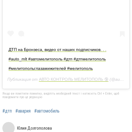
ДТП на Бронзеса, видео от наших подписчиков. . .
#auto_mlt #автомелитополь #дтп #дтпмелитополь
#мелитопольглазамижителей #мелитополь
Публикация от
АВТО КОНТРОЛЬ МЕЛИТОПОЛЬ 🔞
(@auto_mlt)
Якщо ви помітили помилку, виділіть необхідний текст і натисніть Ctrl + Enter, щоб
повідомити про це редакцію
#дтп
#авария
#автомобиль
Юлия Долгополова