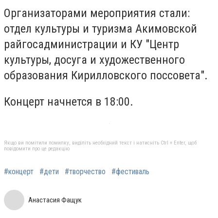
Организаторами мероприятия стали:
отдел культуры и туризма Акимовской
райгосадминистрации и КУ "Центр
культуры, досуга и художественного
образования Кирилловского поссовета".
Концерт начнется в 18:00.
Якщо ви помітили помилку, виділіть необхідний текст і натисніть Ctrl + Enter, щоб
повідомити про це редакцію
#концерт
#дети
#творчество
#фестиваль
Анастасия Фащук