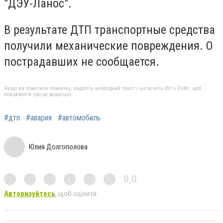
"ДЭУ-Ланос".
В результате ДТП транспортные средства
получили механические повреждения. О
пострадавших не сообщается.
Якщо ви помітили помилку, виділіть необхідний текст і натисніть Ctrl + Enter, щоб
повідомити про це редакцію
#дтп
#авария
#автомобиль
Юлия Долгополова
0,0
Авторизуйтесь
, щоб оцінити