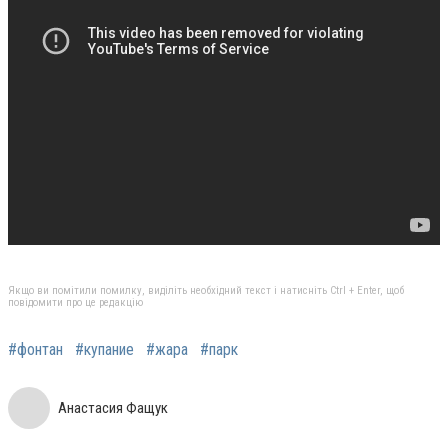
Якщо ви помітили помилку, виділіть необхідний текст і натисніть Ctrl + Enter, щоб
повідомити про це редакцію
#фонтан
#купание
#жара
#парк
Анастасия Фащук