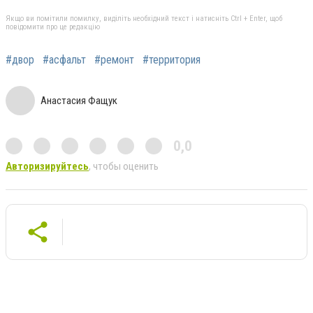
Якщо ви помітили помилку, виділіть необхідний текст і натисніть Ctrl + Enter, щоб
повідомити про це редакцію
#двор
#асфальт
#ремонт
#территория
Анастасия Фащук
0,0
Авторизируйтесь
, чтобы оценить