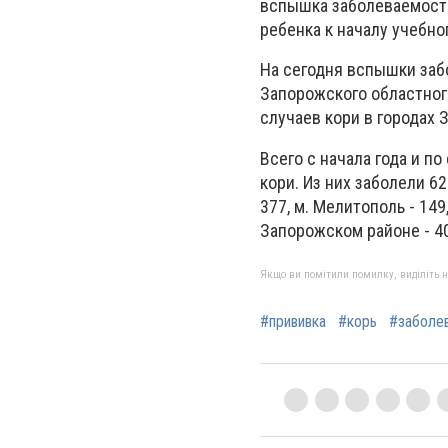
вспышка заболеваемости
ребенка к началу учебног
На сегодня вспышки заб
Запорожского областног
случаев кори в городах
Всего с начала года и п
кори. Из них заболели 6
377, м. Мелитополь - 149,
Запорожском районе - 40
Якщо ви помітили помилку, виділіть нео
#прививка
#корь
#заболе