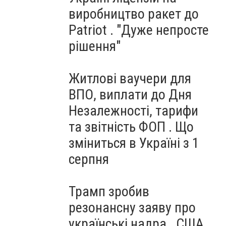
виробництво ракет до
Patriot . "Дуже непросте
рішення"
Житлові ваучери для
ВПО, виплати до Дня
Незалежності, тарифи
та звітність ФОП . Що
зміниться в Україні з 1
серпня
Трамп зробив
резонансну заяву про
українські надра . США