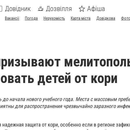
Довідник
Дозвілля
Афіша
Вакансії
Погода
Нерухомість
Карта міста
Довідкова
Фото
призывают мелитопол
овать детей от кори
 до начала нового учебного года. Места с массовым пре
иятны для распространения чрезвычайно заразного инфе
 надежная защита от кори, особенно если в регионе зафи