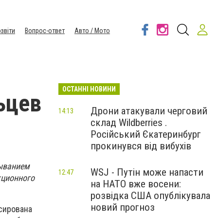
звіти
Вопрос-ответ
Авто / Мото
ОСТАННІ НОВИНИ
ьцев
Дрони атакували черговий
14:13
склад Wildberries .
Російський Єкатеринбург
прокинувся від вибухів
быванием
WSJ - Путін може напасти
12:47
кционного
на НАТО вже восени:
розвідка США опублікувала
новий прогноз
ксирована