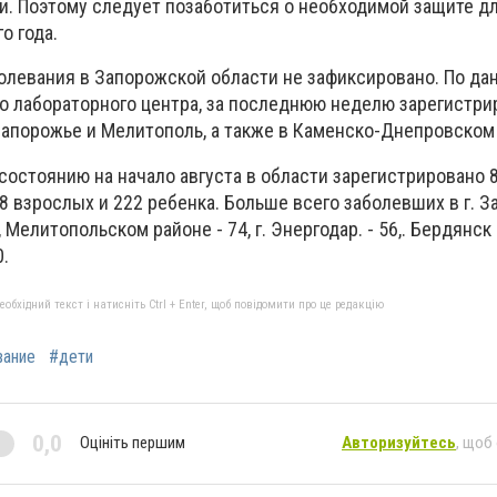
. Поэтому следует позаботиться о необходимой защите дл
о года.
олевания в Запорожской области не зафиксировано. По д
о лабораторного центра, за последнюю неделю зарегистри
 Запорожье и Мелитополь, а также в Каменско-Днепровском
о состоянию на начало августа в области зарегистрировано 
28 взрослых и 222 ребенка. Больше всего заболевших в г. З
 Мелитопольском районе - 74, г. Энергодар. - 56,. Бердянск 
.
бхідний текст і натисніть Ctrl + Enter, щоб повідомити про це редакцію
вание
#дети
0,0
Оцініть першим
Авторизуйтесь
, щоб