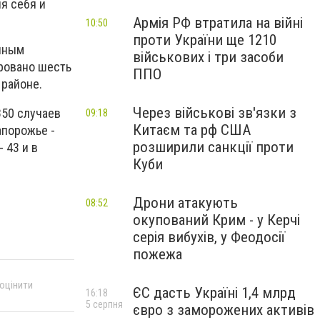
я себя и
Армія РФ втратила на війні
10:50
проти України ще 1210
анным
військових і три засоби
ровано шесть
ППО
 районе.
Через військові зв'язки з
850 случаев
09:18
Китаєм та рф США
апорожье -
розширили санкції проти
- 43 и в
Куби
Дрони атакують
08:52
окупований Крим - у Керчі
серія вибухів, у Феодосії
пожежа
 оцінити
ЄС дасть Україні 1,4 млрд
16:18
5 серпня
євро з заморожених активів