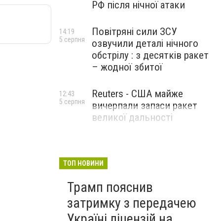
РФ після нічної атаки
Повітряні сили ЗСУ
14:19
5 серпня
озвучили деталі нічного
обстрілу : з десятків ракет
– жодної збитої
Reuters - США майже
12:43
5 серпня
вичерпали запаси ракет
великої дальності
ТОП НОВИНИ
Трамп пояснив
затримку з передачею
Україні ліцензій на