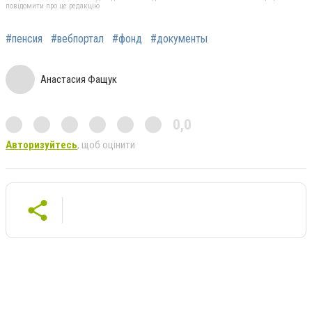
повідомити про це редакцію
#пенсия
#вебпортал
#фонд
#документы
Анастасия Фащук
0,0
Авторизуйтесь
, щоб оцінити