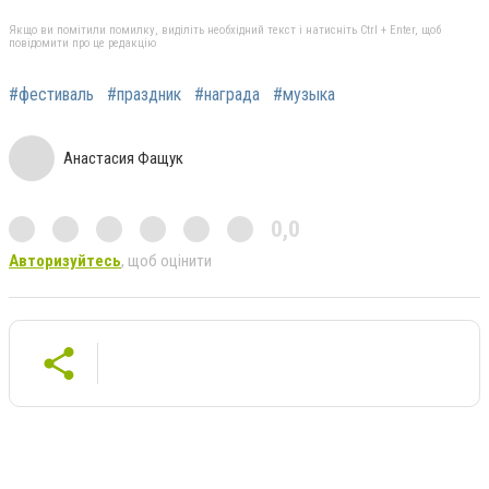
Якщо ви помітили помилку, виділіть необхідний текст і натисніть Ctrl + Enter, щоб
повідомити про це редакцію
#фестиваль
#праздник
#награда
#музыка
Анастасия Фащук
0,0
Авторизуйтесь
, щоб оцінити