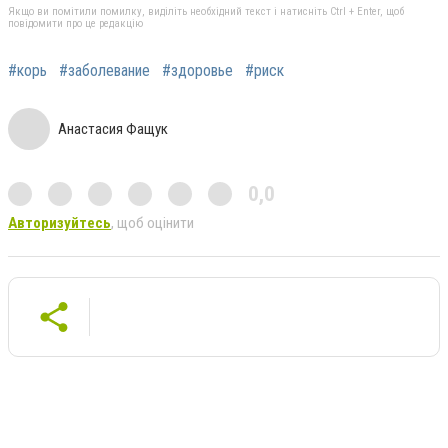
Якщо ви помітили помилку, виділіть необхідний текст і натисніть Ctrl + Enter, щоб
повідомити про це редакцію
#корь
#заболевание
#здоровье
#риск
Анастасия Фащук
0,0
Авторизуйтесь
, щоб оцінити