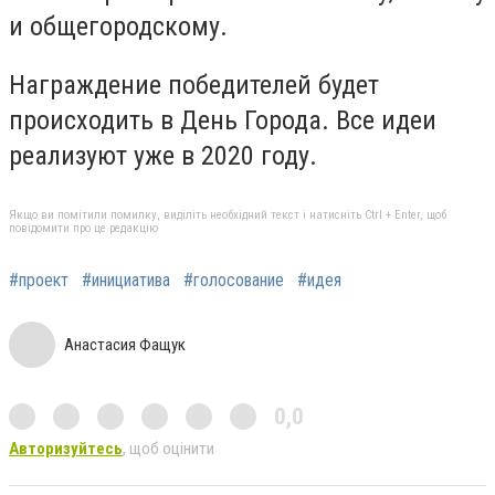
и общегородскому.
Награждение победителей будет
происходить в День Города. Все идеи
реализуют уже в 2020 году.
Якщо ви помітили помилку, виділіть необхідний текст і натисніть Ctrl + Enter, щоб
повідомити про це редакцію
#проект
#инициатива
#голосование
#идея
Анастасия Фащук
0,0
Авторизуйтесь
, щоб оцінити