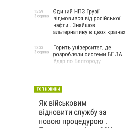
Єдиний НПЗ Грузії
15:59
3 серпня
відмовився від російської
нафти . Знайшов
альтернативу в двох країнах
Горить університет, де
12:33
3 серпня
розробляли системи БПЛА .
Удар по Бєлгороду
ТОП НОВИНИ
Як військовим
відновити службу за
новою процедурою .