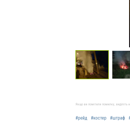
Якщо ви помітили помилку, виділіть нео
#рейд
#костер
#штраф