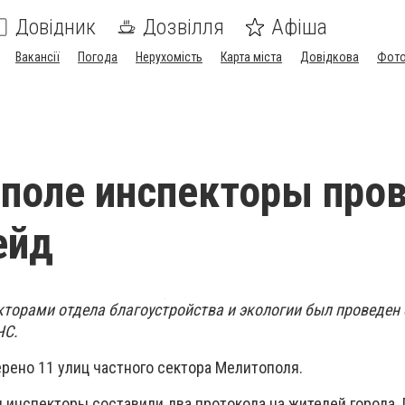
Довідник
Дозвілля
Афіша
Вакансії
Погода
Нерухомість
Карта міста
Довідкова
Фото
поле инспекторы про
ейд
екторами отдела благоустройства и экологии был проведе
ЧС.
рено 11 улиц частного сектора Мелитополя.
 инспекторы составили два протокола на жителей города. 