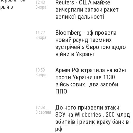
Reuters - США майже
12:43
орый в
Вчора
вичерпали запаси ракет
великої дальності
Bloomberg - рф провела
11:27
Вчора
новий раунд таємних
зустрічей з Європою щодо
війни в Україні
Армія РФ втратила на війні
10:59
Вчора
проти України ще 1130
військових і два засоби
ППО
До чого призвели атаки
17:08
3 серпня
ЗСУ на Wildberries . 200 млрд
збитків і ризик краху банків
рф