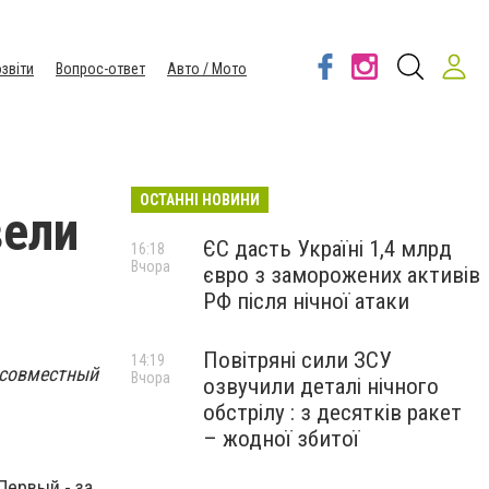
звіти
Вопрос-ответ
Авто / Мото
ОСТАННІ НОВИНИ
вели
ЄС дасть Україні 1,4 млрд
16:18
Вчора
євро з заморожених активів
РФ після нічної атаки
Повітряні сили ЗСУ
14:19
н совместный
Вчора
озвучили деталі нічного
обстрілу : з десятків ракет
– жодної збитої
Первый - за