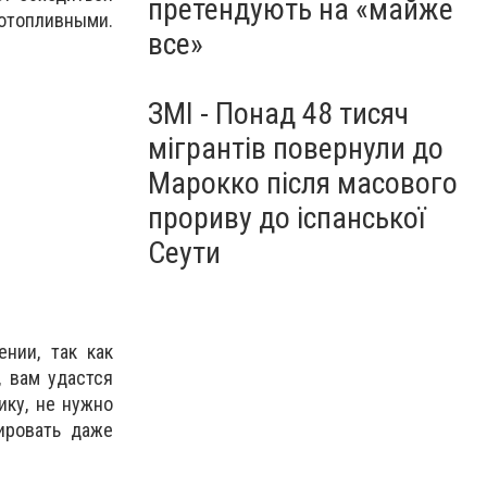
претендують на «майже
топливными.
все»
ЗМІ - Понад 48 тисяч
мігрантів повернули до
Марокко після масового
прориву до іспанської
Сеути
нии, так как
, вам удастся
ику, не нужно
ировать даже