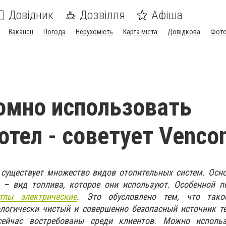
Довідник
Дозвілля
Афіша
Вакансії
Погода
Нерухомість
Карта міста
Довідкова
Фото
омно использовать
отел - советует Venco
существует множество видов отопительных систем. Осно
 – вид топлива, которое они используют. Особенной п
тлы электрические
. Это обусловлено тем, что тако
ологически чистый и совершенно безопасный источник т
сейчас востребованы среди клиентов. Можно исполь