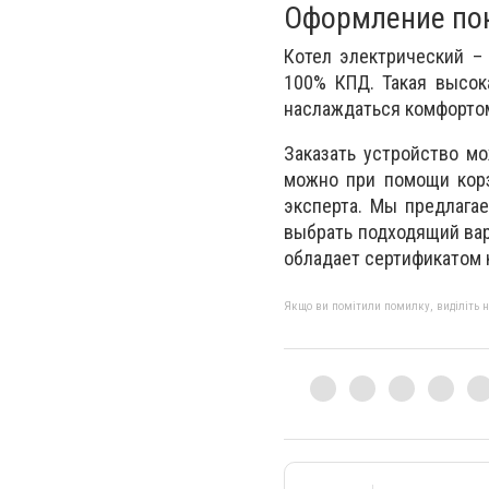
Оформление пок
Котел электрический – 
100% КПД. Такая высок
наслаждаться комфорто
Заказать устройство м
можно при помощи корз
эксперта. Мы предлага
выбрать подходящий вар
обладает сертификатом к
Якщо ви помітили помилку, виділіть нео