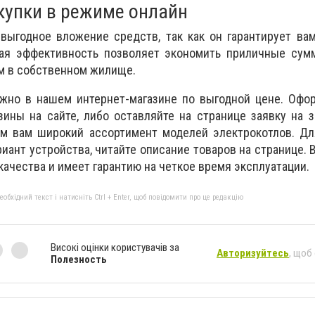
упки в режиме онлайн
выгодное вложение средств, так как он гарантирует ва
ая эффективность позволяет экономить приличные сум
м в собственном жилище.
ожно в нашем интернет-магазине по выгодной цене. Офо
ины на сайте, либо оставляйте на странице заявку на 
ем вам широкий ассортимент моделей электрокотлов. Дл
иант устройства, читайте описание товаров на странице. 
ачества и имеет гарантию на четкое время эксплуатации.
бхідний текст і натисніть Ctrl + Enter, щоб повідомити про це редакцію
Високі оцінки користувачів за
Авторизуйтесь
, щоб
Полезность