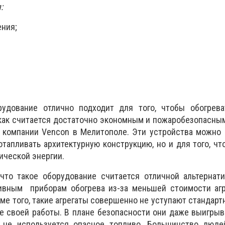
:
ния;
рудование отлично подходит для того, чтобы обогрева
 как считается достаточно экономным и пожаробезопасны
й
компании Vencon
в
Мелитополе.
Эти устройства можно 
отапливать архитектурную конструкцию, но и для того, чт
ической энергии.
что такое оборудование считается отличной альтернати
ивным приборам обогрева из-за меньшей стоимости агре
ме того, такие агрегаты совершенно не уступают стандарт
е своей работы. В плане безопасности они даже выигрыва
 не используется опасное топливо. Большинство люде