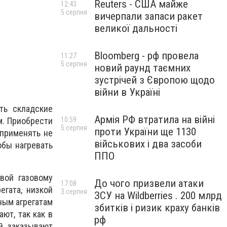
Reuters - США майже
12:43
5 серпня
вичерпали запаси ракет
великої дальності
Bloomberg - рф провела
11:27
5 серпня
новий раунд таємних
зустрічей з Європою щодо
війни в Україні
ть складские
Армія РФ втратила на війні
м. Приобрести
10:59
5 серпня
проти України ще 1130
применять не
військових і два засоби
обы нагревать
ППО
вой газовому
До чого призвели атаки
17:08
гата, низкой
3 серпня
ЗСУ на Wildberries . 200 млрд
ным агрегатам
збитків і ризик краху банків
ют, так как в
рф
й заказывают