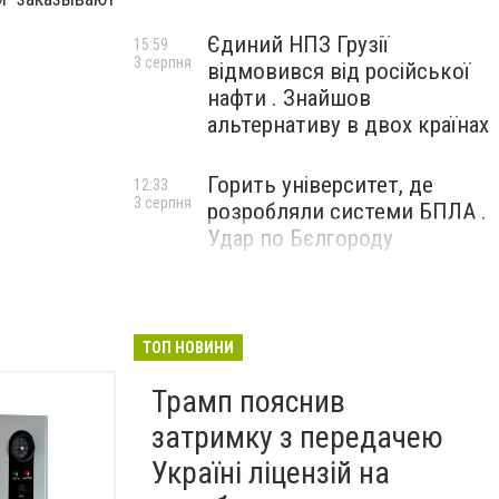
Єдиний НПЗ Грузії
15:59
3 серпня
відмовився від російської
нафти . Знайшов
альтернативу в двох країнах
Горить університет, де
12:33
3 серпня
розробляли системи БПЛА .
Удар по Бєлгороду
ТОП НОВИНИ
Трамп пояснив
затримку з передачею
Україні ліцензій на