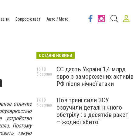
звіти
Вопрос-ответ
Авто / Мото
ОСТАННІ НОВИНИ
ЄС дасть Україні 1,4 млрд
16:18
5 серпня
євро з заморожених активів
n
РФ після нічної атаки
Повітряні сили ЗСУ
14:19
вное отличие
5 серпня
озвучили деталі нічного
опулярностью
обстрілу : з десятків ракет
е устройство
– жодної збитої
епла. Поэтому
зовать такую