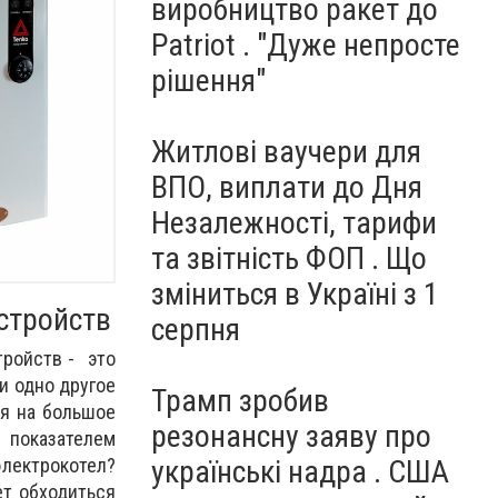
виробництво ракет до
Patriot . "Дуже непросте
рішення"
Житлові ваучери для
ВПО, виплати до Дня
Незалежності, тарифи
та звітність ФОП . Що
зміниться в Україні з 1
стройств
серпня
тройств - это
и одно другое
Трамп зробив
ря на большое
резонансну заяву про
показателем
лектрокотел?
українські надра . США
ет обходиться