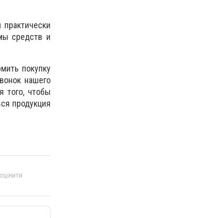
м практически
мы средств и
рмить покупку
звонок нашего
я того, чтобы
Вся продукция
 оцінити