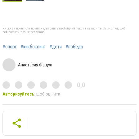
Якщо ви помітили помилку, виділіть необхідний текст і натисніть Ctrl + Enter, щоб
повідомити про це редакцію
#спорт
#кикбоксинг
#дети
#победа
Анастасия Фащук
0,0
Авторизуйтесь
, щоб оцінити