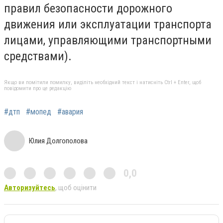
правил безопасности дорожного
движения или эксплуатации транспорта
лицами, управляющими транспортными
средствами).
Якщо ви помітили помилку, виділіть необхідний текст і натисніть Ctrl + Enter, щоб
повідомити про це редакцію
#дтп
#мопед
#авария
Юлия Долгополова
0,0
Авторизуйтесь
, щоб оцінити