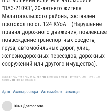
В отношении водителя автомобиля
"ВАЗ-21093", 20-летнего жителя
Мелитопольского района, составлен
протокол по ст. 124 КУоАП (Нарушение
правил дорожного движения, повлекшее
повреждение транспортных средств,
груза, автомобильных дорог, улиц,
железнодорожных переездов, дорожных
сооружений или другого имущества).
Якщо ви помітили помилку, виділіть необхідний текст і натисніть Ctrl + Enter, щоб
повідомити про це редакцію
#дтп
#электроопора
#автомобиль
#полиция
Юлия Долгополова