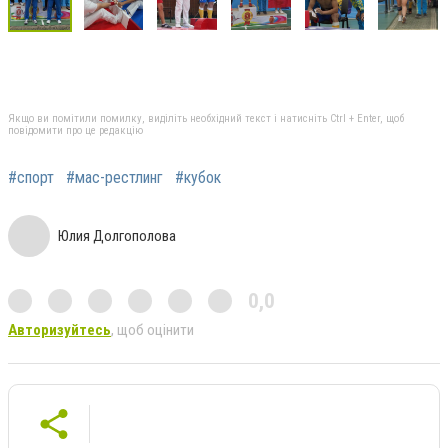
Якщо ви помітили помилку, виділіть необхідний текст і натисніть Ctrl + Enter, щоб
повідомити про це редакцію
#спорт
#мас-рестлинг
#кубок
Юлия Долгополова
0,0
Авторизуйтесь
, щоб оцінити