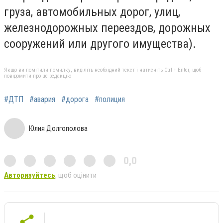
груза, автомобильных дорог, улиц,
железнодорожных переездов, дорожных
сооружений или другого имущества).
Якщо ви помітили помилку, виділіть необхідний текст і натисніть Ctrl + Enter, щоб
повідомити про це редакцію
#ДТП
#авария
#дорога
#полиция
Юлия Долгополова
0,0
Авторизуйтесь
, щоб оцінити