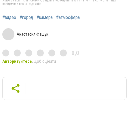
Якщо ви помітили помилку, виділіть необхідний текст і натисніть Ctrl + Enter, щоб
повідомити про це редакцію
#видео
#город
#камера
#атмосфера
Анастасия Фащук
0,0
Авторизуйтесь
, щоб оцінити