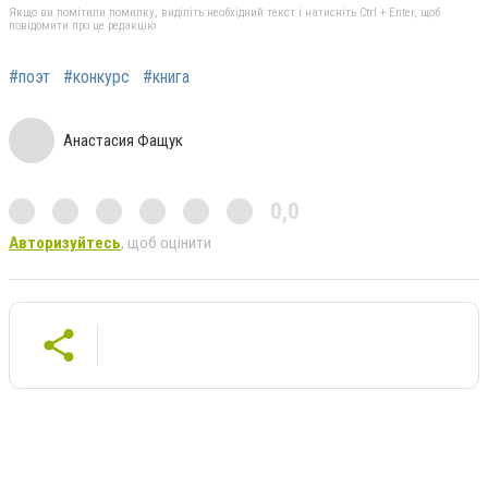
Якщо ви помітили помилку, виділіть необхідний текст і натисніть Ctrl + Enter, щоб
повідомити про це редакцію
#поэт
#конкурс
#книга
Анастасия Фащук
0,0
Авторизуйтесь
, щоб оцінити