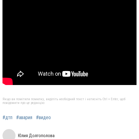
Якщо ви помітили помилку, виділіть необхідний текст і натисніть Ctrl + Enter, щоб
повідомити про це редакцію
#дтп
#авария
#видео
Юлия Долгополова