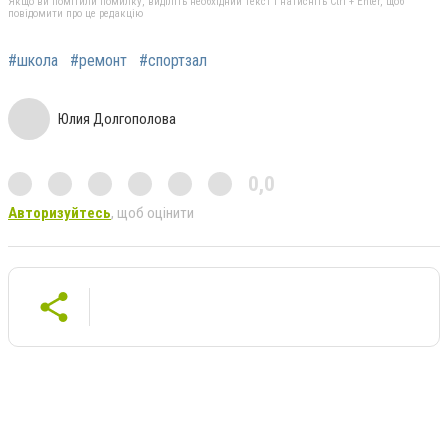
Якщо ви помітили помилку, виділіть необхідний текст і натисніть Ctrl + Enter, щоб
повідомити про це редакцію
#школа
#ремонт
#спортзал
Юлия Долгополова
0,0
Авторизуйтесь
, щоб оцінити