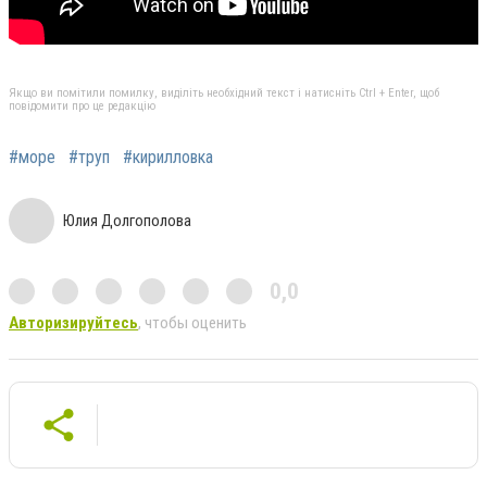
Якщо ви помітили помилку, виділіть необхідний текст і натисніть Ctrl + Enter, щоб
повідомити про це редакцію
#море
#труп
#кирилловка
Юлия Долгополова
0,0
Авторизируйтесь
, чтобы оценить