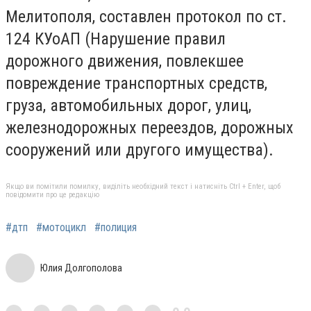
Мелитополя, составлен протокол по ст.
124 КУоАП (Нарушение правил
дорожного движения, повлекшее
повреждение транспортных средств,
груза, автомобильных дорог, улиц,
железнодорожных переездов, дорожных
сооружений или другого имущества).
Якщо ви помітили помилку, виділіть необхідний текст і натисніть Ctrl + Enter, щоб
повідомити про це редакцію
#дтп
#мотоцикл
#полиция
Юлия Долгополова