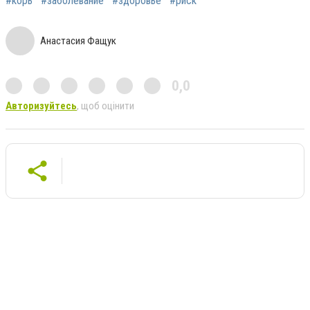
#корь
#заболевание
#здоровье
#риск
Анастасия Фащук
0,0
Авторизуйтесь
, щоб оцінити